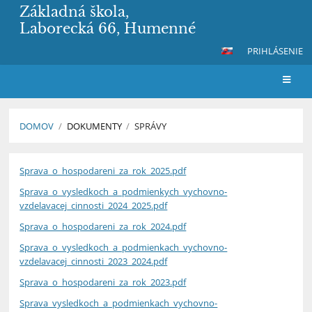
Základná škola,
Laborecká 66, Humenné
PRIHLÁSENIE
DOMOV
/
DOKUMENTY
/
SPRÁVY
Správy
Sprava_o_hospodareni_za_rok_2025.pdf
Sprava_o_vysledkoch_a_podmienkych_vychovno-
vzdelavacej_cinnosti_2024_2025.pdf
Sprava_o_hospodareni_za_rok_2024.pdf
Sprava_o_vysledkoch_a_podmienkach_vychovno-
vzdelavacej_cinnosti_2023_2024.pdf
Sprava_o_hospodareni_za_rok_2023.pdf
Sprava_vysledkoch_a_podmienkach_vychovno-