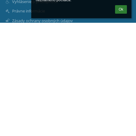
neznámeho počítača.
Vyhlásenie o prístupnosti
Ok
Právne informácie
Zásady ochrany osobných údajov
Údaje o prevádzkovateľovi
Mapa stránok
O nás
Kontakt
Novinky
Kontakty
Základná škola, Laborecká 66, Humenné
skola@zslaborecka.sk
riaditel@zslaborecka.sk
057 77 677 92, 0905 433 945 riaditeľ;
057 788 80 10 zástupkyňa riaditeľa;
057 77 677 93 ekonómka;