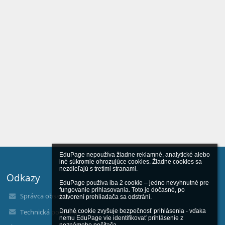
EduPage nepoužíva žiadne reklamné, analytické alebo 
iné súkromie ohrozujúce cookies. Žiadne cookies sa 
nezdieľajú s tretími stranami.

Odkazy
EduPage používa iba 2 cookie – jedno nevyhnutné pre 
fungovanie prihlasovania. Toto je dočasné, po 
Správca obsahu
zatvorení prehliadača sa odstráni.

Technická podpora
Druhé cookie zvyšuje bezpečnosť prihlásenia - vďaka 
nemu EduPage vie identifikovať prihlásenie z 